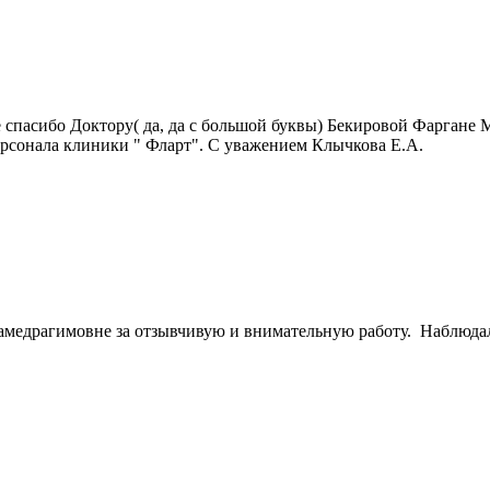
спасибо Доктору( да, да с большой буквы) Бекировой Фаргане М
ерсонала клиники " Фларт". С уважением Клычкова Е.А.
медрагимовне за отзывчивую и внимательную работу. Наблюдал