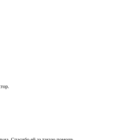
тор.
льна. Спасибо ей за такую помощь.