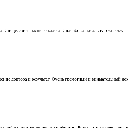
а. Специалист высшего класса. Спасибо за идеальную улыбку.
ние доктора и результат. Очень грамотный и внимательный док
е приёмы проходили очень комфортно. Результатом я очень дово