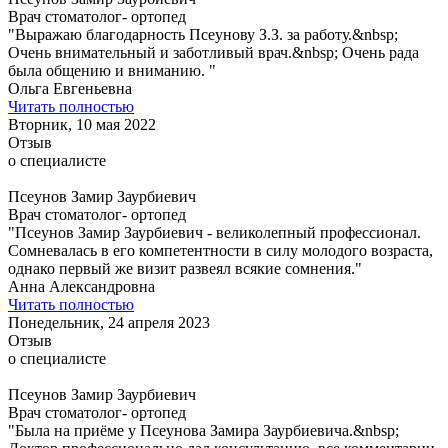
Врач стоматолог- ортопед
"Выражаю благодарность Псеунову З.З. за работу.&nbsp;
Очень внимательный и заботливый врач.&nbsp; Очень рада
была общению и вниманию. "
Ольга Евгеньевна
Читать полностью
Вторник, 10 мая 2022
Отзыв
о специалисте
Псеунов Замир Заурбиевич
Врач стоматолог- ортопед
"Псеунов Замир Заурбиевич - великолепный профессионал.
Сомневалась в его компетентности в силу молодого возраста,
однако первый же визит развеял всякие сомнения."
Анна Александровна
Читать полностью
Понедельник, 24 апреля 2023
Отзыв
о специалисте
Псеунов Замир Заурбиевич
Врач стоматолог- ортопед
"Была на приёме у Псеунова Замира Заурбиевича.&nbsp;