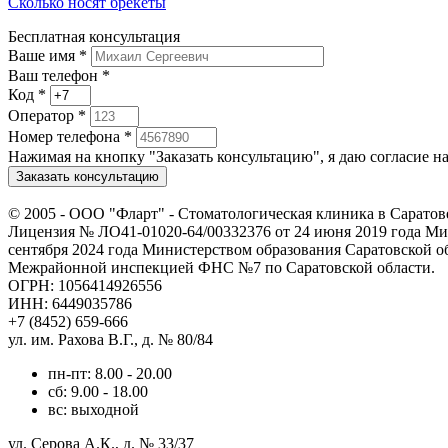
Сколько носят брекеты
Бесплатная консультация
Ваше имя
*
Ваш телефон *
Код
*
Оператор
*
Номер телефона
*
Нажимая на кнопку "Заказать консультацию", я даю согласие 
Заказать консультацию
© 2005 -
ООО "Фларт" - Стоматологическая клиника в Саратов
Лицензия № ЛО41-01020-64/00332376 от 24 июня 2019 года Мин
сентября 2024 года Министерством образования Саратовской о
Межрайонной инспекцией ФНС №7 по Саратовской области.
ОГРН: 1056414926556
ИНН: 6449035786
+7 (8452) 659-666
ул. им. Рахова В.Г., д. № 80/84
пн-пт: 8.00 - 20.00
сб: 9.00 - 18.00
вс: выходной
ул. Серова А.К., д. № 33/37