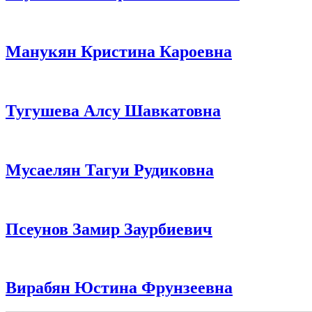
Манукян Кристина Кароевна
Тугушева Алсу Шавкатовна
Мусаелян Тагуи Рудиковна
Псеунов Замир Заурбиевич
Вирабян Юстина Фрунзеевна